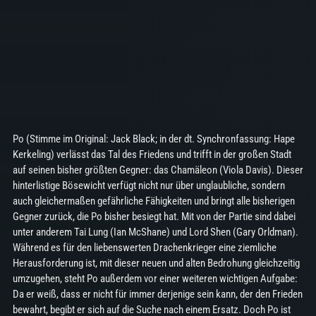
Po (Stimme im Original: Jack Black; in der dt. Synchronfassung: Hape
Kerkeling) verlässt das Tal des Friedens und trifft in der großen Stadt
auf seinen bisher größten Gegner: das Chamäleon (Viola Davis). Dieser
hinterlistige Bösewicht verfügt nicht nur über unglaubliche, sondern
auch gleichermaßen gefährliche Fähigkeiten und bringt alle bisherigen
Gegner zurück, die Po bisher besiegt hat. Mit von der Partie sind dabei
unter anderem Tai Lung (Ian McShane) und Lord Shen (Gary Orldman).
Während es für den liebenswerten Drachenkrieger eine ziemliche
Herausforderung ist, mit dieser neuen und alten Bedrohung gleichzeitig
umzugehen, steht Po außerdem vor einer weiteren wichtigen Aufgabe:
Da er weiß, dass er nicht für immer derjenige sein kann, der den Frieden
bewahrt, begibt er sich auf die Suche nach einem Ersatz. Doch Po ist