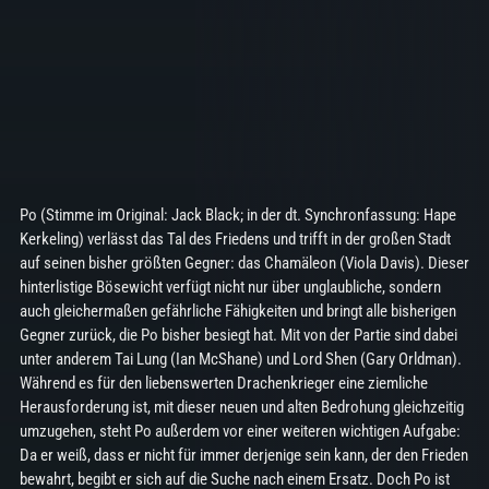
Po (Stimme im Original: Jack Black; in der dt. Synchronfassung: Hape
Kerkeling) verlässt das Tal des Friedens und trifft in der großen Stadt
auf seinen bisher größten Gegner: das Chamäleon (Viola Davis). Dieser
hinterlistige Bösewicht verfügt nicht nur über unglaubliche, sondern
auch gleichermaßen gefährliche Fähigkeiten und bringt alle bisherigen
Gegner zurück, die Po bisher besiegt hat. Mit von der Partie sind dabei
unter anderem Tai Lung (Ian McShane) und Lord Shen (Gary Orldman).
Während es für den liebenswerten Drachenkrieger eine ziemliche
Herausforderung ist, mit dieser neuen und alten Bedrohung gleichzeitig
umzugehen, steht Po außerdem vor einer weiteren wichtigen Aufgabe:
Da er weiß, dass er nicht für immer derjenige sein kann, der den Frieden
bewahrt, begibt er sich auf die Suche nach einem Ersatz. Doch Po ist