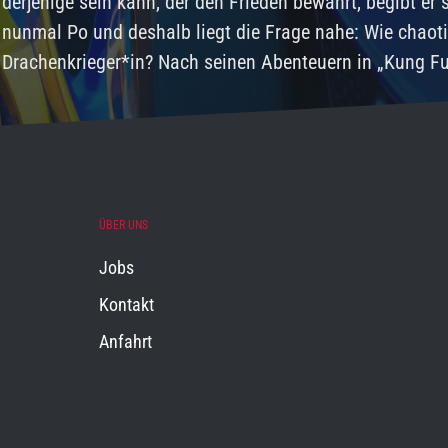
derjenige sein kann, der den Frieden bewahrt, begibt er
nunmal Po und deshalb liegt die Frage nahe: Wie chaot
Drachenkrieger*in? Nach seinen Abenteuern in „Kung F
ÜBER UNS
Jobs
Kontakt
Anfahrt