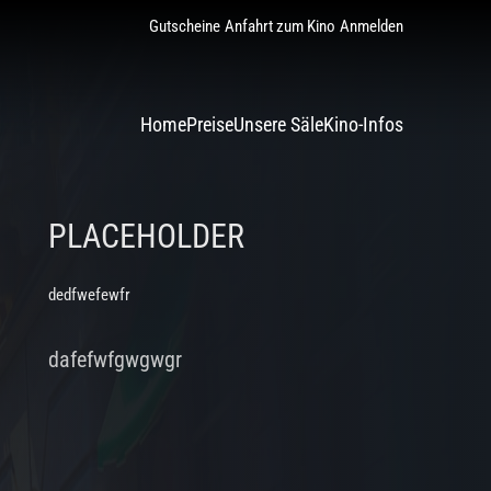
Gutscheine
Anfahrt zum Kino
Anmelden
Home
Preise
Unsere Säle
Kino-Infos
PLACEHOLDER
dedfwefewfr
dafefwfgwgwgr