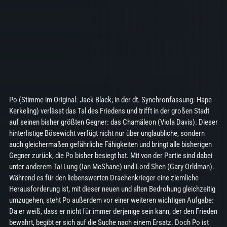
Po (Stimme im Original: Jack Black; in der dt. Synchronfassung: Hape
Kerkeling) verlässt das Tal des Friedens und trifft in der großen Stadt
auf seinen bisher größten Gegner: das Chamäleon (Viola Davis). Dieser
hinterlistige Bösewicht verfügt nicht nur über unglaubliche, sondern
auch gleichermaßen gefährliche Fähigkeiten und bringt alle bisherigen
Gegner zurück, die Po bisher besiegt hat. Mit von der Partie sind dabei
unter anderem Tai Lung (Ian McShane) und Lord Shen (Gary Orldman).
Während es für den liebenswerten Drachenkrieger eine ziemliche
Herausforderung ist, mit dieser neuen und alten Bedrohung gleichzeitig
umzugehen, steht Po außerdem vor einer weiteren wichtigen Aufgabe:
Da er weiß, dass er nicht für immer derjenige sein kann, der den Frieden
bewahrt, begibt er sich auf die Suche nach einem Ersatz. Doch Po ist