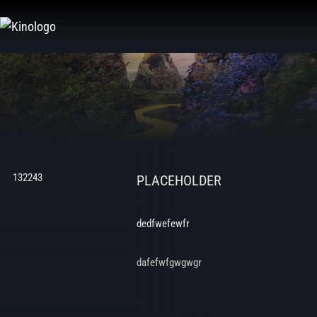
Zum
Inhalt
springen
132243
PLACEHOLDER
dedfwefewfr
dafefwfgwgwgr