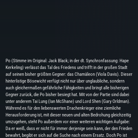
Po (Stimme im Original: Jack Black; in der dt. Synchronfassung: Hape
Kerkeling) verlässt das Tal des Friedens und trifft in der großen Stadt
auf seinen bisher größten Gegner: das Chamäleon (Viola Davis). Dieser
hinterlistige Bösewicht verfügt nicht nur über unglaubliche, sondern
auch gleichermaßen gefährliche Fähigkeiten und bringt alle bisherigen
Gegner zurück, die Po bisher besiegt hat. Mit von der Partie sind dabei
unter anderem Tai Lung (Ian McShane) und Lord Shen (Gary Orldman).
Während es für den liebenswerten Drachenkrieger eine ziemliche
Herausforderung ist, mit dieser neuen und alten Bedrohung gleichzeitig
umzugehen, steht Po außerdem vor einer weiteren wichtigen Aufgabe:
Da er weiß, dass er nicht für immer derjenige sein kann, der den Frieden
bewahrt, begibt er sich auf die Suche nach einem Ersatz. Doch Po ist