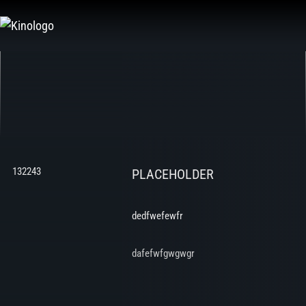
Zum
Inhalt
springen
132243
PLACEHOLDER
dedfwefewfr
dafefwfgwgwgr