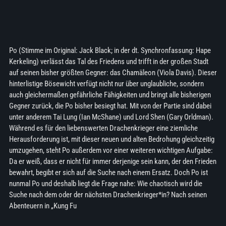
Po (Stimme im Original: Jack Black; in der dt. Synchronfassung: Hape
Kerkeling) verlässt das Tal des Friedens und trifft in der großen Stadt
auf seinen bisher größten Gegner: das Chamäleon (Viola Davis). Dieser
hinterlistige Bösewicht verfügt nicht nur über unglaubliche, sondern
auch gleichermaßen gefährliche Fähigkeiten und bringt alle bisherigen
Gegner zurück, die Po bisher besiegt hat. Mit von der Partie sind dabei
unter anderem Tai Lung (Ian McShane) und Lord Shen (Gary Orldman).
Während es für den liebenswerten Drachenkrieger eine ziemliche
Herausforderung ist, mit dieser neuen und alten Bedrohung gleichzeitig
umzugehen, steht Po außerdem vor einer weiteren wichtigen Aufgabe:
Da er weiß, dass er nicht für immer derjenige sein kann, der den Frieden
bewahrt, begibt er sich auf die Suche nach einem Ersatz. Doch Po ist
nunmal Po und deshalb liegt die Frage nahe: Wie chaotisch wird die
Suche nach dem oder der nächsten Drachenkrieger*in? Nach seinen
Abenteuern in „Kung Fu